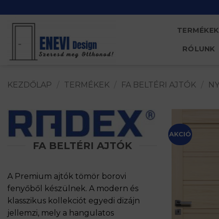
Skip
to
content
TERMÉKEK
RÓLUNK
KEZDŐLAP
/
TERMÉKEK
/
FA BELTÉRI AJTÓK
/
NY
AKCIÓ
FA BELTÉRI AJTÓK
A Premium ajtók tömör borovi
fenyőből készülnek. A modern és
klasszikus kollekciót egyedi dizájn
jellemzi, mely a hangulatos