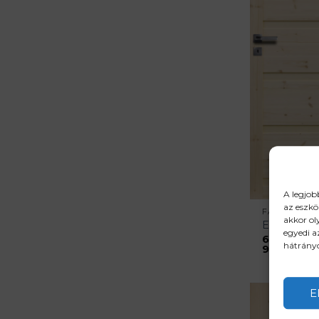
A legjob
az eszkö
FA BELTÉRI 
akkor ol
ENEVI
egyedi a
64900
Ft
hátrányo
Á
99900
Ft
6
-
9
E