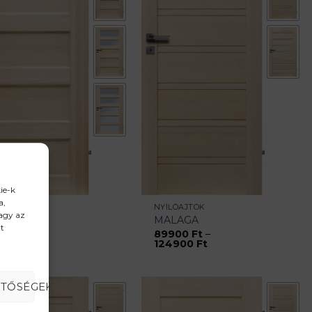
ie-k
a,
LÓAJTÓK
NYÍLÓAJTÓK
vagy az
RIA
MALAGA
t
900
Ft
–
89900
Ft
–
Ártartomány:
Ártartomány:
900
Ft
124900
Ft
84900 Ft
89900 Ft
-
-
114900 Ft
124900 Ft
ETŐSÉGEK