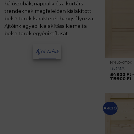
hálószobák, nappalik és a kortárs
trendeknek megfelelően kialakított
belső terek karakterét hangsúlyozza.
Ajtóink egyedi kialakítása kiemeli a
belső terek egyéni stílusát.
Ajtó tokok
NYÍLÓAJTÓK
ROMA
84900
Ft
Á
119900
Ft
8
-
1
AKCIÓ