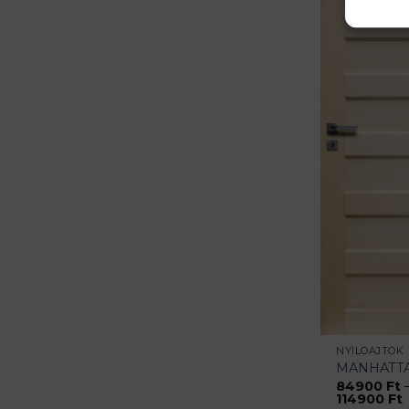
NYÍLÓAJTÓK
MANHATT
84900
Ft
114900
Ft