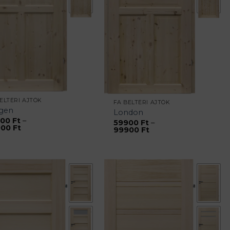
ELTÉRI AJTÓK
FA BELTÉRI AJTÓK
gen
London
900
Ft
–
59900
Ft
–
Ártartomány:
900
Ft
Ártartomány:
99900
Ft
59900 Ft
59900 Ft
-
-
99900 Ft
99900 Ft