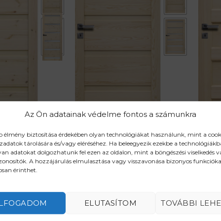
Az Ön adatainak védelme fontos a számunkra
b élmény biztosítása érdekében olyan technológiákat használunk, mint a cook
zadatok tárolására és/vagy eléréséhez. Ha beleegyezik ezekbe a technológiákb
AJTÓK
NYÍLÓAJTÓK
NYÍ
yan adatokat dolgozhatunk fel ezen az oldalon, mint a böngészési viselkedés 
GENEWA
IST
zonosítók. A hozzájárulás elmulasztása vagy visszavonása bizonyos funkcióka
–
74900
Ft
–
84
san érinthet.
rtartomány:
Ártartomány:
109900
Ft
114
4900 Ft
74900 Ft
-
9900 Ft
109900 Ft
LFOGADOM
ELUTASÍTOM
TOVÁBBI LEH