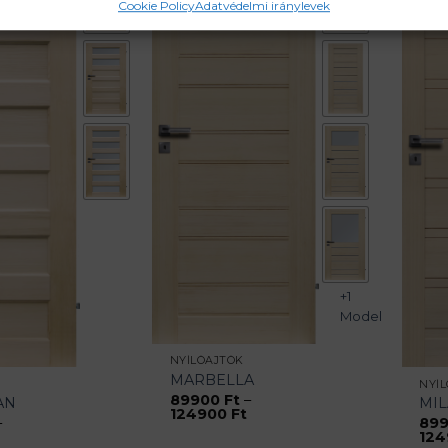
Cookie Policy
Adatvédelmi iránylevek
+1
Model
NYÍLÓAJTÓK
MARBELLA
NYÍ
89900
Ft
–
AN
MI
Ártartomány:
124900
Ft
–
89
89900 Ft
Ártartomány:
12
-