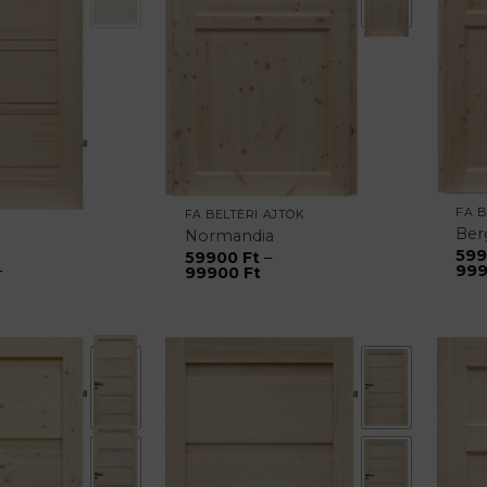
FA B
FA BELTÉRI AJTÓK
Ber
Normandia
59
59900
Ft
–
99
–
Ártartomány:
99900
Ft
rtartomány:
59900 Ft
4900 Ft
-
99900 Ft
19900 Ft