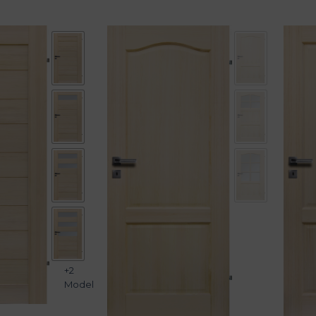
84900 Ft
124900 Ft
14900 Ft
+2
Model