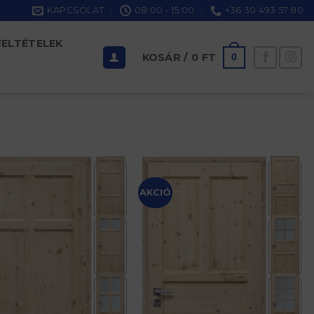
KAPCSOLAT
08:00 - 15:00
+36 30 493 57 80
FELTÉTELEK
KOSÁR /
0
FT
0
AKCIÓ