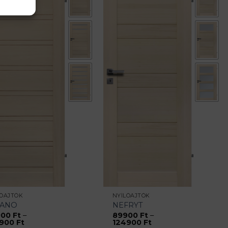
LÓAJTÓK
NYÍLÓAJTÓK
LANO
NEFRYT
900
Ft
–
89900
Ft
–
Ártartomány:
Ártartomány:
4900
Ft
124900
Ft