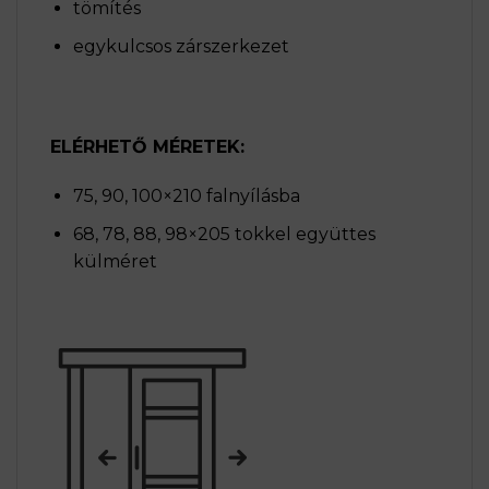
tömítés
egykulcsos zárszerkezet
ELÉRHETŐ MÉRETEK:
75, 90, 100×210 falnyílásba
68, 78, 88, 98×205 tokkel együttes
külméret