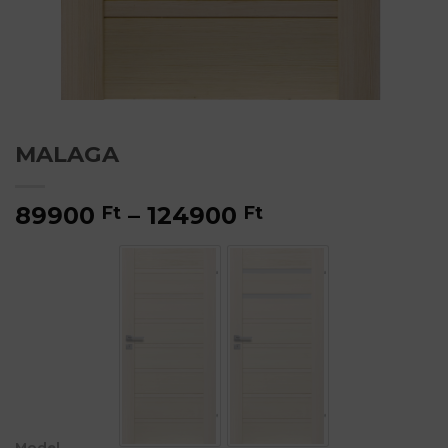
MALAGA
Ártartomány:
89900
–
124900
Ft
Ft
89900 Ft
-
124900 Ft
Model