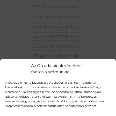
31.5-33 cm átfogó tok
33-34.5 cm átfogó tok
34.5-36 cm átfogó tok
36-37.5 cm átfogó tok
37.5-39 cm átfogó tok
39-40.5 cm átfogó tok
Az Ön adatainak védelme
Nyitásirány
Balos
Jobbos
fontos a számunkra
MALAGA mennyiség
A legjobb élmény biztosítása érdekében olyan technológiákat
használunk, mint a cookie-k az eszközadatok tárolására és/vagy
eléréséhez. Ha beleegyezik ezekbe a technológiákba, akkor olyan
KOSÁRBA TESZEM
adatokat dolgozhatunk fel ezen az oldalon, mint a böngészési
viselkedés vagy az egyedi azonosítók. A hozzájárulás elmulasztása
vagy visszavonása bizonyos funkciókat hátrányosan érinthet.