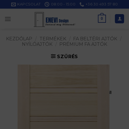
Skip
KAPCSOLAT
08:00 - 15:00
+36 30 493 57 80
to
content
0
KEZDŐLAP
/
TERMÉKEK
/
FA BELTÉRI AJTÓK
/
NYÍLÓAJTÓK
/
PRÉMIUM FA AJTÓK
SZŰRÉS