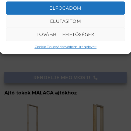
ELFOGADOM
ELUTASÍTOM
Nyitásirány segédlet
TOVÁBBI LEHETŐSÉGEK
Várható szállítási idő megrendeléstől számítva
4-5 hét.
Cookie Policy
Adatvédelmi iránylevek
RENDELJE MEG MOST!
Ajtó tokok MALAGA ajtókhoz