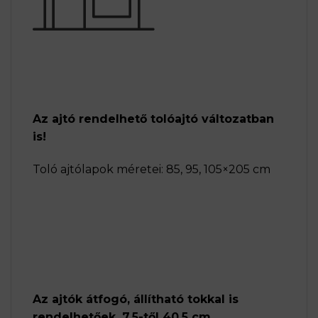
Az ajtó rendelhető tolóajtó változatban
is!
Toló ajtólapok méretei: 85, 95, 105×205 cm
Az ajtók átfogó, állítható tokkal is
rendelhetőek, 7,5-től 40,5 cm