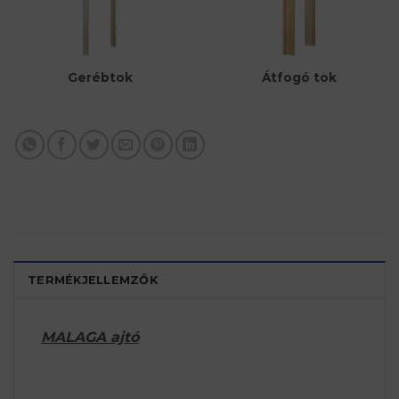
Átfogó tok
Gerébtok
TERMÉKJELLEMZŐK
MALAGA ajtó