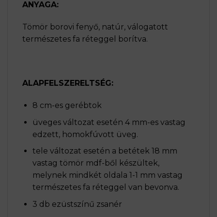
ANYAGA:
Tömör borovi fenyő, natúr, válogatott
természetes fa réteggel borítva.
ALAPFELSZERELTSÉG:
8 cm-es gerébtok
üveges változat esetén 4 mm-es vastag
edzett, homokfúvott üveg.
tele változat esetén a betétek 18 mm
vastag tömör mdf-ből készültek,
melynek mindkét oldala 1-1 mm vastag
természetes fa réteggel van bevonva.
3 db ezüstszínű zsanér