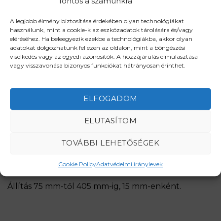
fontos a számunkra
A legjobb élmény biztosítása érdekében olyan technológiákat
használunk, mint a cookie-k az eszközadatok tárolására és/vagy
eléréséhez. Ha beleegyezik ezekbe a technológiákba, akkor olyan
adatokat dolgozhatunk fel ezen az oldalon, mint a böngészési
viselkedés vagy az egyedi azonosítók. A hozzájárulás elmulasztása
vagy visszavonása bizonyos funkciókat hátrányosan érinthet.
ELFOGADOM
ELUTASÍTOM
TOVÁBBI LEHETŐSÉGEK
Átfogó tok
Cookie Policy
Adatvédelmi iránylevek
Állítás 75 mm-től 405 mm-ig, 15 mm-enként.