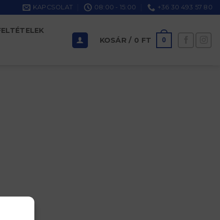
KAPCSOLAT
08:00 - 15:00
+36 30 493 57 80
FELTÉTELEK
KOSÁR /
0
FT
0