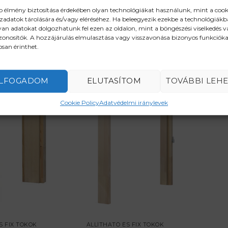
b élmény biztosítása érdekében olyan technológiákat használunk, mint a cook
zadatok tárolására és/vagy eléréséhez. Ha beleegyezik ezekbe a technológiákb
yan adatokat dolgozhatunk fel ezen az oldalon, mint a böngészési viselkedés 
zonosítók. A hozzájárulás elmulasztása vagy visszavonása bizonyos funkcióka
san érinthet.
LFOGADOM
ELUTASÍTOM
TOVÁBBI LEH
Cookie Policy
Adatvédelmi iránylevek
S FIX TOKOK
ÁLLÍTHATÓ ÉS FIX TOKOK