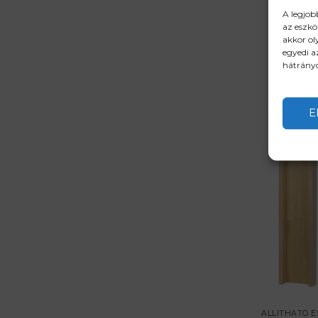
A legjob
az eszkö
akkor ol
egyedi a
hátrányo
E
ÁLLÍTHATÓ É