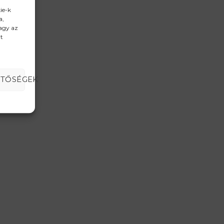
ie-k
a,
vagy az
t
ETŐSÉGEK