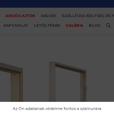
AKCIÓS AJTÓK
AKCIÓK
SZÁLLÍTÁSI KÖLTSÉG ÉS 
KAPCSOLAT
LETÖLTÉSEK
GALÉRIA
BLOG
Az Ön adatainak védelme fontos a számunkra