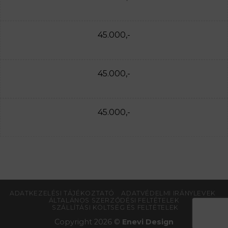
45.000,-
45.000,-
45.000,-
ADATKEZELÉSI TÁJÉKOZTATÓ
ADATVÉDELMI IRÁNYLEVEK
ÁLTALÁNOS SZERZŐDÉSI FELTÉTELEK
SZÁLLÍTÁSI KÖLTSÉG ÉS FELTÉTELEK
Copyright 2026 ©
Enevi Design