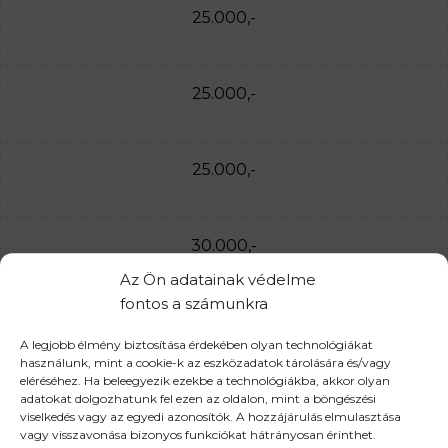
25.000,-
25.000,-
25.000,-
30.000,-
Az Ön adatainak védelme
fontos a számunkra
30.000,-
A legjobb élmény biztosítása érdekében olyan technológiákat
használunk, mint a cookie-k az eszközadatok tárolására és/vagy
eléréséhez. Ha beleegyezik ezekbe a technológiákba, akkor olyan
35.000,-
adatokat dolgozhatunk fel ezen az oldalon, mint a böngészési
viselkedés vagy az egyedi azonosítók. A hozzájárulás elmulasztása
vagy visszavonása bizonyos funkciókat hátrányosan érinthet.