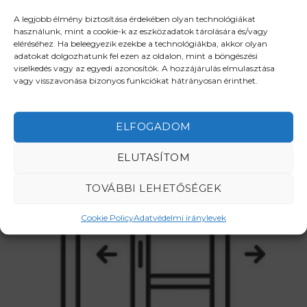
A legjobb élmény biztosítása érdekében olyan technológiákat
használunk, mint a cookie-k az eszközadatok tárolására és/vagy
eléréséhez. Ha beleegyezik ezekbe a technológiákba, akkor olyan
adatokat dolgozhatunk fel ezen az oldalon, mint a böngészési
viselkedés vagy az egyedi azonosítók. A hozzájárulás elmulasztása
vagy visszavonása bizonyos funkciókat hátrányosan érinthet.
NYÍLÓAJTÓK
ELFOGADOM
ELUTASÍTOM
TOVÁBBI LEHETŐSÉGEK
Cookie Policy
Adatvédelmi iránylevek