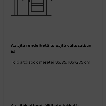
Az ajtó rendelhető tolóajtó változatban
is!
Toló ajtólapok méretei: 85, 95, 105×205 cm
Az ajtók átfogó, állítható tokkal is