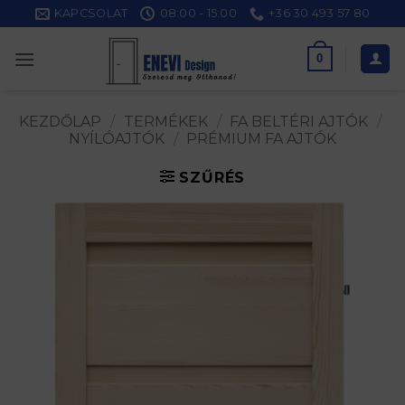
Skip
KAPCSOLAT
08:00 - 15:00
+36 30 493 57 80
to
content
0
KEZDŐLAP
/
TERMÉKEK
/
FA BELTÉRI AJTÓK
/
NYÍLÓAJTÓK
/
PRÉMIUM FA AJTÓK
SZŰRÉS