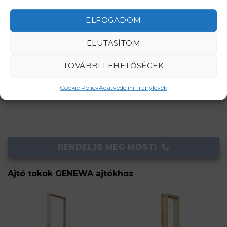
ELFOGADOM
ELUTASÍTOM
Nyitásirány segédlet
TOVÁBBI LEHETŐSÉGEK
Geréb tokos változat azonnal raktárról!
Átfogó tokos változat várható szállítási ideje
Cookie Policy
Adatvédelmi iránylevek
megrendeléstől számítva 4-5 hét.
RENDELJE MEG MOST!
Ajtó tokok GENEWA ajtókhoz