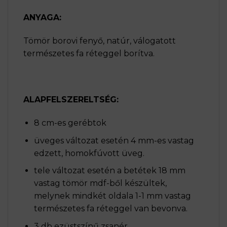
ANYAGA:
Tömör borovi fenyő, natúr, válogatott
természetes fa réteggel borítva.
ALAPFELSZERELTSÉG:
8 cm-es gerébtok
üveges változat esetén 4 mm-es vastag
edzett, homokfúvott üveg.
tele változat esetén a betétek 18 mm
vastag tömör mdf-ből készültek,
melynek mindkét oldala 1-1 mm vastag
természetes fa réteggel van bevonva.
3 db ezüstszínű zsanér