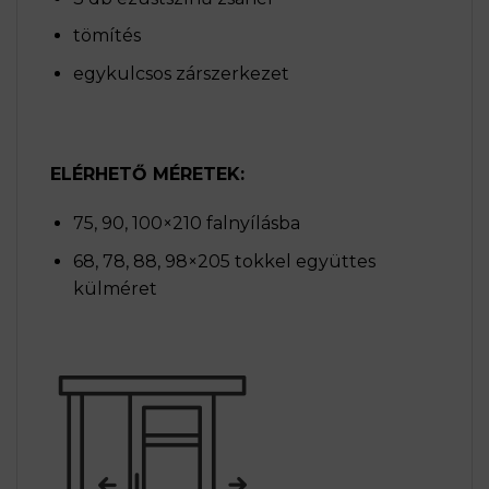
tömítés
egykulcsos zárszerkezet
ELÉRHETŐ MÉRETEK:
75, 90, 100×210 falnyílásba
68, 78, 88, 98×205 tokkel együttes
külméret