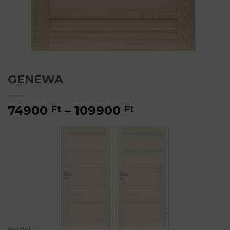
GENEWA
Ártartomány:
74900
–
109900
Ft
Ft
74900 Ft
-
109900 Ft
Model