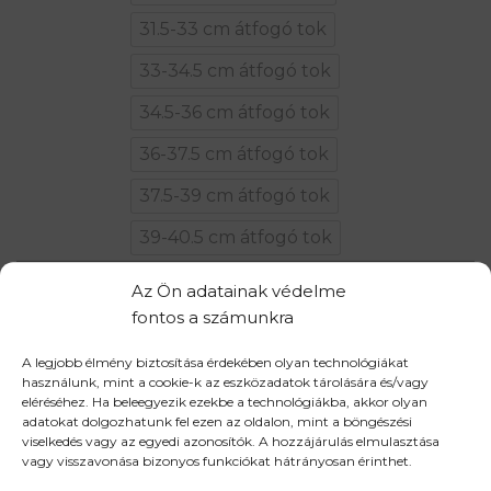
31.5-33 cm átfogó tok
33-34.5 cm átfogó tok
34.5-36 cm átfogó tok
36-37.5 cm átfogó tok
37.5-39 cm átfogó tok
39-40.5 cm átfogó tok
Nyitásirány
Balos
Jobbos
Az Ön adatainak védelme
fontos a számunkra
GENEWA mennyiség
A legjobb élmény biztosítása érdekében olyan technológiákat
használunk, mint a cookie-k az eszközadatok tárolására és/vagy
KOSÁRBA TESZEM
eléréséhez. Ha beleegyezik ezekbe a technológiákba, akkor olyan
adatokat dolgozhatunk fel ezen az oldalon, mint a böngészési
viselkedés vagy az egyedi azonosítók. A hozzájárulás elmulasztása
vagy visszavonása bizonyos funkciókat hátrányosan érinthet.