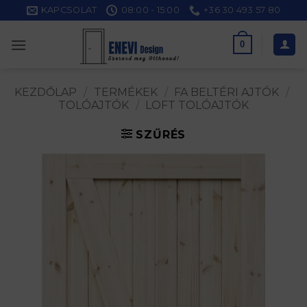
Skip
KAPCSOLAT
08:00 - 15:00
+36 30 493 57 80
to
content
0
KEZDŐLAP
/
TERMÉKEK
/
FA BELTÉRI AJTÓK
/
TOLÓAJTÓK
/
LOFT TOLÓAJTÓK
SZŰRÉS