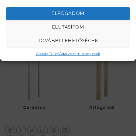
ELFOGADOM
RENDELJE MEG MOST!
ELUTASÍTOM
TOVÁBBI LEHETŐSÉGEK
Ajtó tokok
Cookie Policy
Adatvédelmi iránylevek
Átfogó tok
Gerébtok