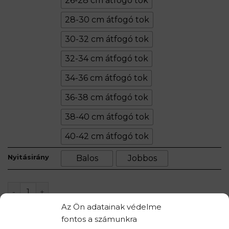
26-28 cm átfogó tok
28-30 cm átfogó tok
30-32 cm átfogó tok
32-34 cm átfogó tok
34-36 cm átfogó tok
36-38 cm átfogó tok
38-40 cm átfogó tok
40-42 cm átfogó tok
Nyitásirány
Balos
Jobbos
LOFT XI mennyiség
Az Ön adatainak védelme
KOSÁRBA TESZEM
fontos a számunkra