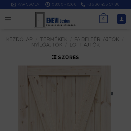
Skip
KAPCSOLAT
08:00 - 15:00
+36 30 493 57 80
to
content
0
KEZDŐLAP
/
TERMÉKEK
/
FA BELTÉRI AJTÓK
/
NYÍLÓAJTÓK
/
LOFT AJTÓK
SZŰRÉS