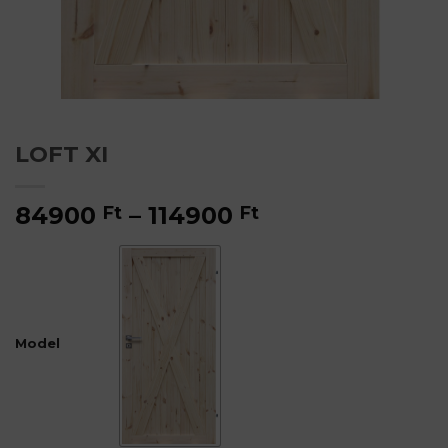
LOFT XI
Ártartomány:
84900
–
114900
Ft
Ft
84900 Ft
-
114900 Ft
Model