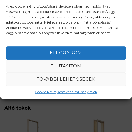
A legjobb élmény biztosítása érdekében olyan technológiákat
használunk, mint a cookie-k az eszközadatok tárolására és/vagy
eléréséhez. Ha beleegyezik ezekbe a technológiákba, akkor olyan
adatokat dolgozhatunk fel ezen az oldalon, mint a böngészési
viselkedés vagy az egyedi azonosítók. A hozzájárulás elmulasztása
vagy visszavonása bizonyos funkciókat hátrányosan érinthet.
Nyitásirány segédlet
ELFOGADOM
Várható szállítási idő megrendeléstől számítva
4-5 hét.
ELUTASÍTOM
TOVÁBBI LEHETŐSÉGEK
Cookie Policy
Adatvédelmi iránylevek
RENDELJE MEG MOST!
Ajtó tokok