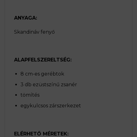
ANYAGA:
Skandináv fenyő
ALAPFELSZERELTSÉG:
8 cm-es gerébtok
3 db ezüstszínű zsanér
tömítés
egykulcsos zárszerkezet
ELÉRHETŐ MÉRETEK: