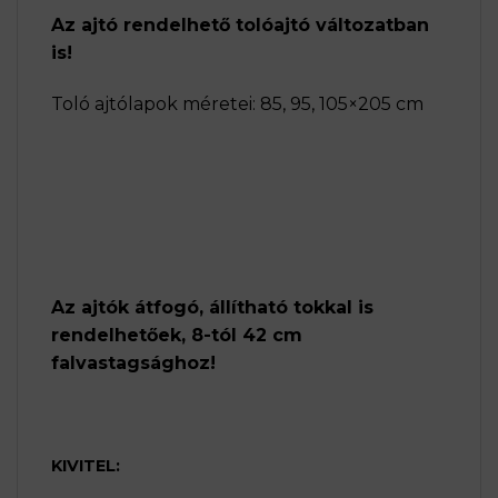
Az ajtó rendelhető tolóajtó változatban
is!
Toló ajtólapok méretei: 85, 95, 105×205 cm
Az ajtók átfogó, állítható tokkal is
rendelhetőek, 8-tól 42 cm
falvastagsághoz!
KIVITEL: