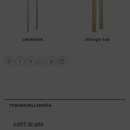
Átfogó tok
Gerébtok
TERMÉKJELLEMZŐK
LOFT XI ajtó