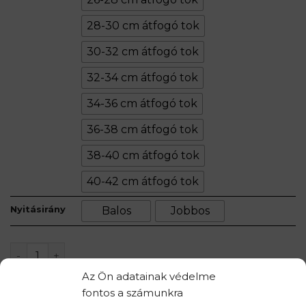
28-30 cm átfogó tok
30-32 cm átfogó tok
32-34 cm átfogó tok
34-36 cm átfogó tok
36-38 cm átfogó tok
38-40 cm átfogó tok
40-42 cm átfogó tok
Nyitásirány
Balos
Jobbos
LOFT II mennyiség
Az Ön adatainak védelme
KOSÁRBA TESZEM
fontos a számunkra