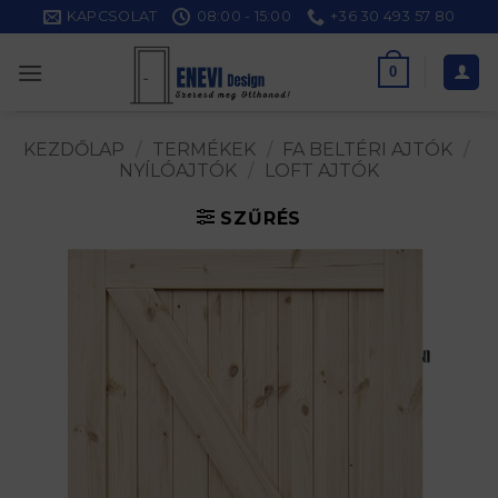
Skip
KAPCSOLAT
08:00 - 15:00
+36 30 493 57 80
to
content
0
KEZDŐLAP
/
TERMÉKEK
/
FA BELTÉRI AJTÓK
/
NYÍLÓAJTÓK
/
LOFT AJTÓK
SZŰRÉS