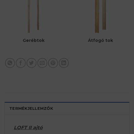
Átfogó tok
Gerébtok
TERMÉKJELLEMZŐK
LOFT II ajtó