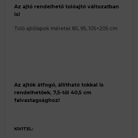
Az ajtó rendelhető tolóajtó változatban
is!
Toló ajtólapok méretei: 85, 95, 105×205 cm
Az ajtók átfogó, állítható tokkal is
rendelhetőek, 7,5-től 40,5 cm
falvastagsághoz!
KIVITEL: