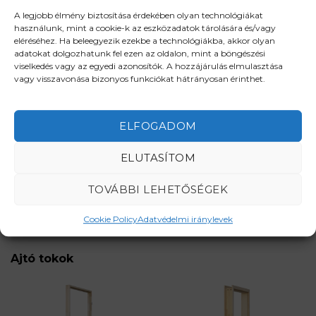
A legjobb élmény biztosítása érdekében olyan technológiákat
használunk, mint a cookie-k az eszközadatok tárolására és/vagy
eléréséhez. Ha beleegyezik ezekbe a technológiákba, akkor olyan
adatokat dolgozhatunk fel ezen az oldalon, mint a böngészési
viselkedés vagy az egyedi azonosítók. A hozzájárulás elmulasztása
vagy visszavonása bizonyos funkciókat hátrányosan érinthet.
Nyitásirány segédlet
ELFOGADOM
Várható szállítási idő megrendeléstől számítva
4-5 hét.
ELUTASÍTOM
TOVÁBBI LEHETŐSÉGEK
Cookie Policy
Adatvédelmi iránylevek
RENDELJE MEG MOST!
Ajtó tokok