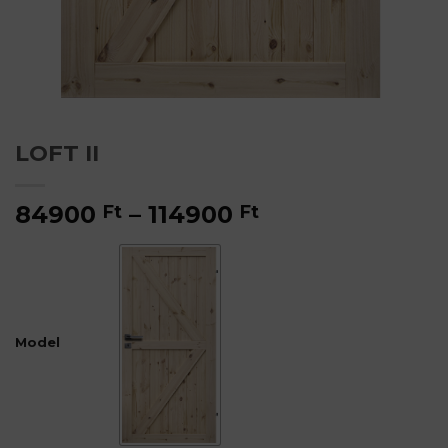
LOFT II
Ártartomány:
84900
–
114900
Ft
Ft
84900 Ft
-
114900 Ft
Model