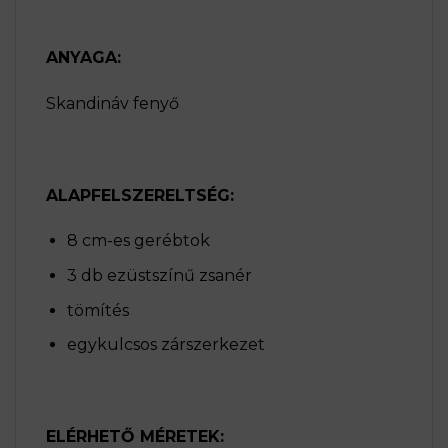
ANYAGA:
Skandináv fenyő
ALAPFELSZERELTSÉG:
8 cm-es gerébtok
3 db ezüstszínű zsanér
tömítés
egykulcsos zárszerkezet
ELÉRHETŐ MÉRETEK: