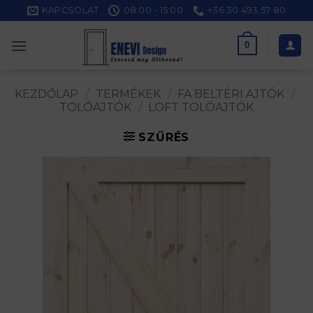
Skip
KAPCSOLAT
08:00 - 15:00
+36 30 493 57 80
to
content
0
KEZDŐLAP
/
TERMÉKEK
/
FA BELTÉRI AJTÓK
/
TOLÓAJTÓK
/
LOFT TOLÓAJTÓK
SZŰRÉS