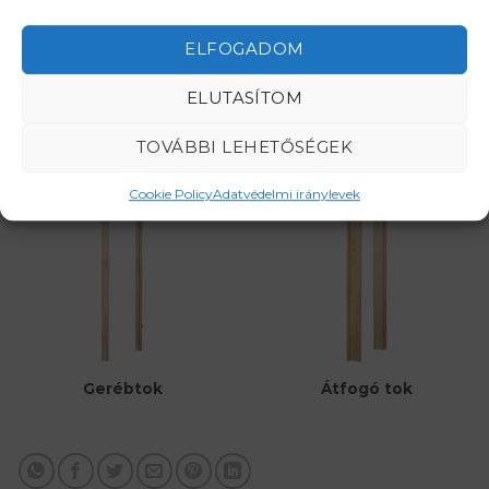
ELFOGADOM
RENDELJE MEG MOST!
ELUTASÍTOM
TOVÁBBI LEHETŐSÉGEK
Ajtó tokok
Cookie Policy
Adatvédelmi iránylevek
Átfogó tok
Gerébtok