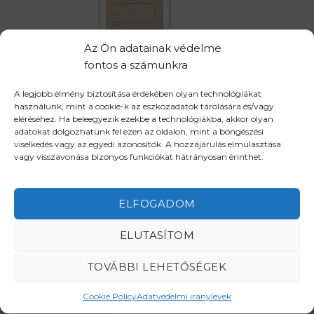
Az Ön adatainak védelme
fontos a számunkra
85 x 205 cm
95 x 205 cm
A legjobb élmény biztosítása érdekében olyan technológiákat
Ajtólap méret
használunk, mint a cookie-k az eszközadatok tárolására és/vagy
eléréséhez. Ha beleegyezik ezekbe a technológiákba, akkor olyan
105 x 205 cm
adatokat dolgozhatunk fel ezen az oldalon, mint a böngészési
viselkedés vagy az egyedi azonosítók. A hozzájárulás elmulasztása
vagy visszavonása bizonyos funkciókat hátrányosan érinthet.
ROMA tolóajtó mennyiség
KOSÁRBA TESZEM
ELFOGADOM
ELUTASÍTOM
TOVÁBBI LEHETŐSÉGEK
Cookie Policy
Adatvédelmi iránylevek