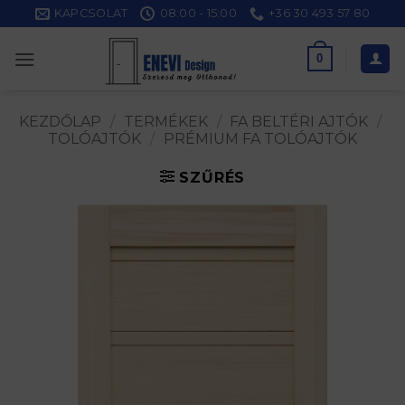
Skip
KAPCSOLAT
08:00 - 15:00
+36 30 493 57 80
to
content
0
KEZDŐLAP
/
TERMÉKEK
/
FA BELTÉRI AJTÓK
/
TOLÓAJTÓK
/
PRÉMIUM FA TOLÓAJTÓK
SZŰRÉS