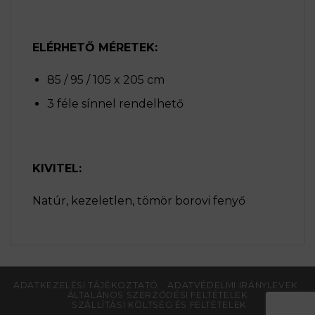
ELÉRHETŐ MÉRETEK:
85 / 95 / 105 x 205 cm
3 féle sínnel rendelhető
KIVITEL:
Natúr, kezeletlen, tömör borovi fenyő
ADATKEZELÉSI TÁJÉKOZTATÓ
ADATVÉDELMI IRÁNYLEVEK
ÁLTALÁNOS SZERZŐDÉSI FELTÉTELEK
SZÁLLÍTÁSI KÖLTSÉG ÉS FELTÉTELEK