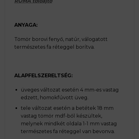
ROMA tolóajtó
ANYAGA:
Tömör borovi fenyő, natúr, válogatott
természetes fa réteggel borítva.
ALAPFELSZERELTSÉG:
üveges változat esetén 4 mm-es vastag
edzett, homokfúvott üveg.
tele változat esetén a betétek 18 mm
vastag tömör mdf-ből készültek,
melynek mindkét oldala 1-1 mm vastag
természetes fa réteggel van bevonva.