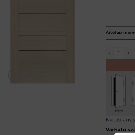
Ajtólap mére
MILANO toló
Nyitásirány 
Várható szá