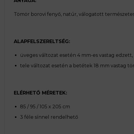
ANYAGA:
Tömör borovi fenyő, natúr, válogatott természetes
ALAPFELSZERELTSÉG:
üveges változat esetén 4 mm-es vastag edzett
tele változat esetén a betétek 18 mm vastag t
ELÉRHETŐ MÉRETEK:
85 / 95 / 105 x 205 cm
3 féle sínnel rendelhető