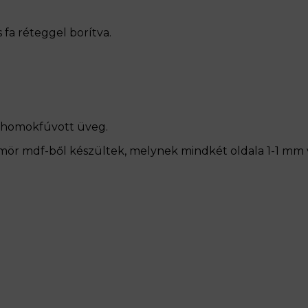
 fa réteggel borítva.
, homokfúvott üveg.
ömör mdf-ből készültek, melynek mindkét oldala 1-1 mm 