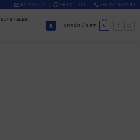
KAPCSOLAT
08:00 - 15:00
+36 30 493 57 80
FELTÉTELEK
KOSÁR /
0
FT
0