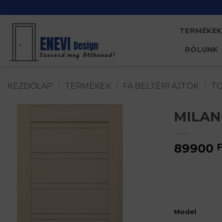
Skip
to
content
TERMÉKEK
RÓLUNK
KEZDŐLAP
/
TERMÉKEK
/
FA BELTÉRI AJTÓK
/
T
MILANO
89900
F
Model