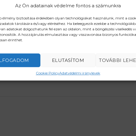
Az Ön adatainak védelme fontos a számunkra
b élmény biztosítása érdekében olyan technológiákat használunk, mint a cook
zadatok tárolására és/vagy eléréséhez. Ha beleegyezik ezekbe a technológiákb
RENDELJE MEG MO
yan adatokat dolgozhatunk fel ezen az oldalon, mint a böngészési viselkedés 
zonosítók. A hozzájárulás elmulasztása vagy visszavonása bizonyos funkcióka
san érinthet.
LFOGADOM
ELUTASÍTOM
TOVÁBBI LEH
Cookie Policy
Adatvédelmi iránylevek