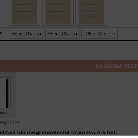
t
85 x 205 cm
95 x 205 cm
105 x 205 cm
ajtó mennyiség
KOSÁRBA TES
segédlet
llítási idő megrendeléstől számítva 4-5 hét.