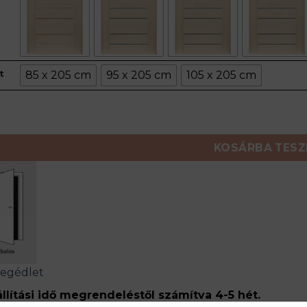
t
85 x 205 cm
95 x 205 cm
105 x 205 cm
olóajtó mennyiség
KOSÁRBA TES
segédlet
llítási idő megrendeléstől számítva 4-5 hét.