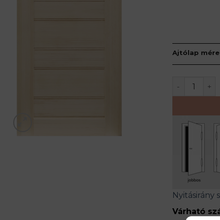
Ajtólap mére
MARBELLA t
Nyitásirány 
Várható szá