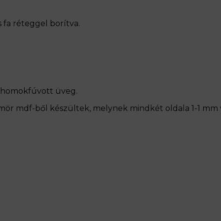
 fa réteggel borítva.
, homokfúvott üveg.
ömör mdf-ből készültek, melynek mindkét oldala 1-1 mm 