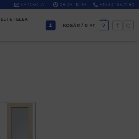
KAPCSOLAT
08:00 - 15:00
+36 30 493 57 80
FELTÉTELEK
KOSÁR /
0
FT
0