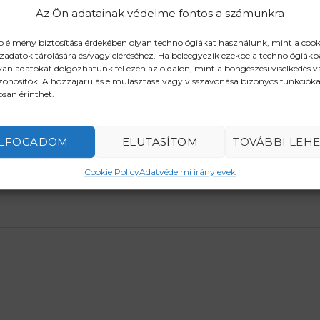
Az Ön adatainak védelme fontos a számunkra
b élmény biztosítása érdekében olyan technológiákat használunk, mint a cook
zadatok tárolására és/vagy eléréséhez. Ha beleegyezik ezekbe a technológiákb
RENDELJE MEG MO
yan adatokat dolgozhatunk fel ezen az oldalon, mint a böngészési viselkedés 
zonosítók. A hozzájárulás elmulasztása vagy visszavonása bizonyos funkcióka
san érinthet.
LFOGADOM
ELUTASÍTOM
TOVÁBBI LEH
Cookie Policy
Adatvédelmi iránylevek