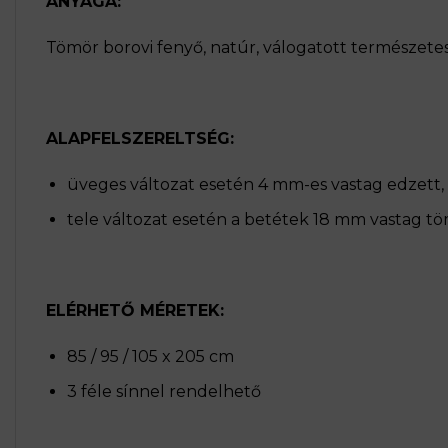
ANYAGA:
Tömör borovi fenyő, natúr, válogatott természetes
ALAPFELSZERELTSÉG:
üveges változat esetén 4 mm-es vastag edzett
tele változat esetén a betétek 18 mm vastag t
ELÉRHETŐ MÉRETEK:
85 / 95 / 105 x 205 cm
3 féle sínnel rendelhető