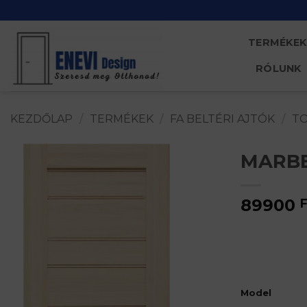
Skip
to
content
TERMÉKEK
RÓLUNK
KEZDŐLAP
/
TERMÉKEK
/
FA BELTÉRI AJTÓK
/
T
MARBE
89900
F
Model