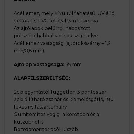
Acéllemez, mely kívülről fahatású, UV álló,
dekoratív PVC fóliával van bevonva.
Az ajtólapok belülről habosított
polisztirolhabbal vannak szigetelve.
Acéllemez vastagság (ajtótok/szárny – 1,2
mm/0,6 mm)
Ajtólap vastagsága:
55 mm
ALAPFELSZERELTSÉG:
2db egymástól független 3 pontos zár
3db állítható zsanér és kiemelésgátló, 180
fokos nyitástartomány
Gumitömítés végig a keretben és a
küszöbnél is
Rozsdamentes acélküszöb