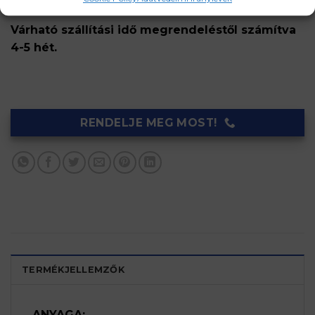
Nyitásirány segédlet
Várható szállítási idő megrendeléstől számítva
4-5 hét.
RENDELJE MEG MOST!
TERMÉKJELLEMZŐK
ANYAGA: