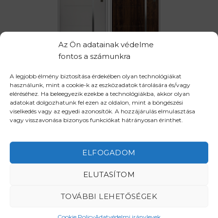
Az Ön adatainak védelme
fontos a számunkra
Ajtó méret
90 x 207 cm
100 x 207 cm
A legjobb élmény biztosítása érdekében olyan technológiákat
Nyitásirány
Balos
Jobbos
használunk, mint a cookie-k az eszközadatok tárolására és/vagy
eléréséhez. Ha beleegyezik ezekbe a technológiákba, akkor olyan
adatokat dolgozhatunk fel ezen az oldalon, mint a böngészési
IRIS mennyiség
viselkedés vagy az egyedi azonosítók. A hozzájárulás elmulasztása
vagy visszavonása bizonyos funkciókat hátrányosan érinthet.
KOSÁRBA TESZEM
ELFOGADOM
ELUTASÍTOM
TOVÁBBI LEHETŐSÉGEK
Cookie Policy
Adatvédelmi iránylevek