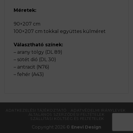
Méretek:
90×207 cm
100×207 cm tokkal együttes külméret
Választható színek:
– arany tölgy (DL 89)
– sötét dió (DL 30)
– antracit (N76)
– fehér (A43)
ADATKEZELÉSI TÁJÉKOZTATÓ
ADATVÉDELMI IRÁNYLEVEK
ÁLTALÁNOS SZERZŐDÉSI FELTÉTELEK
SZÁLLÍTÁSI KÖLTSÉG ÉS FELTÉTELEK
Copyright 2026 ©
Enevi Design