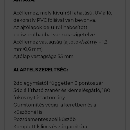
Acéllemez, mely kívülről fahatású, UV álló,
dekoratív PVC fóliával van bevonva.
Az ajtólapok belülről habosított
polisztirolhabbal vannak szigetelve.
Acéllemez vastagság (ajtótok/szárny – 1,2
mm/0,6 mm)
Ajtólap vastagsága 55 mm.
ALAPFELSZERELTSÉG:
2db egymástól független 3 pontos zár
3db állítható zsanér és kiemelésgátló, 180
fokos nyitástartomány
Gumitömítés végig a keretben és a
küszöbnél is
Rozsdamentes acélküszöb
Komplett kilincs és zárgarnitúra