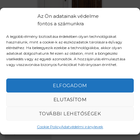
Az Ön adatainak védelme
fontos a számunkra
A legjobb élmény biztosítása érdekében olyan technológiákat
Ajtó méret
90 x 207 cm
100 x 207 cm
használunk, mint a cookie-k az eszközadatok tárolására és/vagy
eléréséhez. Ha beleegyezik ezekbe a technológiákba, akkor olyan
Nyitásirány
Balos
Jobbos
adatokat dolgozhatunk fel ezen az oldalon, mint a böngészési
viselkedés vagy az egyedi azonosítók. A hozzájárulás elmulasztása
vagy visszavonása bizonyos funkciókat hátrányosan érinthet.
ALTEA mennyiség
ELFOGADOM
KOSÁRBA TESZEM
ELUTASÍTOM
TOVÁBBI LEHETŐSÉGEK
Cookie Policy
Adatvédelmi iránylevek